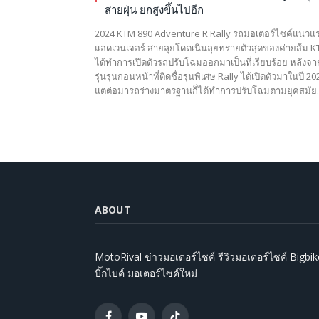
สายฝุ่น ยกสูงขึ้นไปอีก
2024 KTM 890 Adventure R Rally รถมอเตอร์ไซค์แนวแรล
แอดเวนเจอร์ สายลุยโดดเนินลุยทรายตัวสุดของค่ายส้ม 
ได้ทำการเปิดตัวรถปรับโฉมออกมาเป็นที่เรียบร้อย หลังจาก
รุ่นรุ่นก่อนหน้าที่ติดชื่อรุ่นพิเศษ Rally ได้เปิดตัวมาในปี 20
แต่ต่อมารถร่างมาตรฐานก็ได้ทำการปรับโฉมตามยุคสมั
ABOUT
MotoRival ข่าวมอเตอร์ไซค์ รีวิวมอเตอร์ไซค์ Bigbik
บิ๊กไบค์ มอเตอร์ไซค์ใหม่