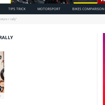
TIPS TRICK
MOTORSPORT
BIKES COMPARISON
ture r rally"
RALLY
0