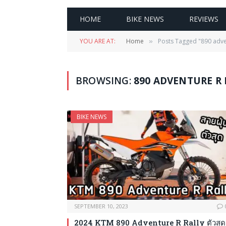
HOME
BIKE NEWS
REVIEWS
YOU ARE AT:
Home
Posts Tagged "890 adven
»
BROWSING:
890 ADVENTURE R 
BIKE NEWS
SEPTEMBER 10, 2023
2024 KTM 890 Adventure R Rally ตัวสุด