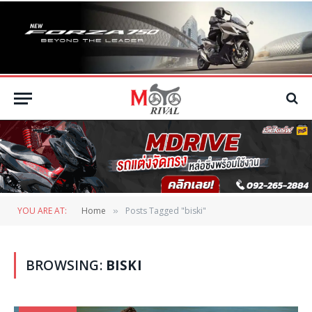
YOU ARE AT:
Home
Posts Tagged "biski"
»
BROWSING:
BISKI