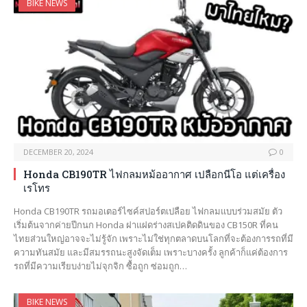
BIKE NEWS
DECEMBER 20, 2024
0
Honda CB190TR ไฟกลมหม้ออากาศ เปลือกนีโอ แต่เครื่อง
เรโทร
Honda CB190TR รถมอเตอร์ไซค์สปอร์ตเปลือย ไฟกลมแบบร่วมสมัย ตัว
เริ่มต้นจากค่ายปีกนก Honda ฝาแฝดร่างสเปคติดดินของ CB150R ที่คน
ไทยส่วนใหญ่อาจจะไม่รู้จัก เพราะไม่ใช่ทุกตลาดบนโลกที่จะต้องการรถที่มี
ความทันสมัย และมีสมรรถนะสูงจัดเต็ม เพราะบางครั้ง ลูกค้าก็แค่ต้องการ
รถที่มีความเรียบง่ายไม่จุกจิก ซื้อถูก ซ่อมถูก…
BIKE NEWS