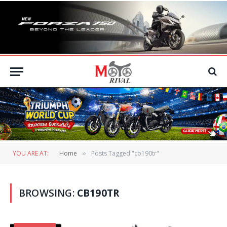
YOU ARE AT:
Home
Posts Tagged "cb190tr"
»
BROWSING:
CB190TR