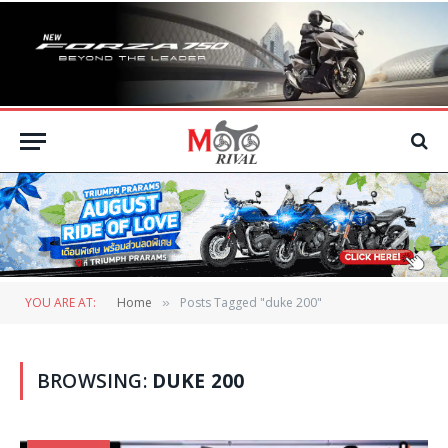
YOU ARE AT:
Home
Posts Tagged "duke 200"
»
BROWSING:
DUKE 200