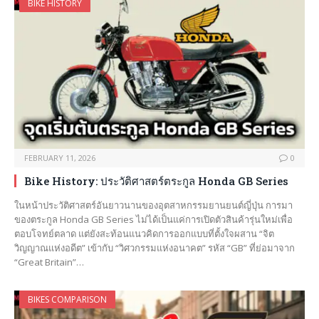
BIKE HISTORY
FEBRUARY 11, 2026
0
Bike History: ประวัติศาสตร์ตระกูล Honda GB Series
ในหน้าประวัติศาสตร์อันยาวนานของอุตสาหกรรมยานยนต์ญี่ปุ่น การมา
ของตระกูล Honda GB Series ไม่ได้เป็นแค่การเปิดตัวสินค้ารุ่นใหม่เพื่อ
ตอบโจทย์ตลาด แต่ยังสะท้อนแนวคิดการออกแบบที่ตั้งใจผสาน “จิต
วิญญาณแห่งอดีต” เข้ากับ “วิศวกรรมแห่งอนาคต” รหัส “GB” ที่ย่อมาจาก
“Great Britain”…
BIKES COMPARISON