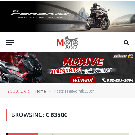
YOU ARE AT:
Home
Posts Tagged "gb350c"
»
BROWSING:
GB350C