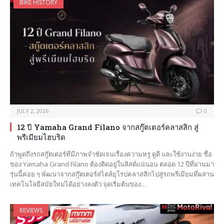
BIKE HISTORY
JULY 2, 2026
0
12 ปี Yamaha Grand Filano จากสกู๊ตเตอร์คลาสสิก สู่
พรีเมียมไฮบริด
ถ้าพูดถึงรถสกู๊ตเตอร์ที่มีภาพจำชัดเจนเรื่องความหรู ดูดี และใช้งานง่าย ชื่อ
ของ Yamaha Grand Filano ต้องติดอยู่ในลิสต์แน่นอน ตลอด 12 ปีที่ผ่านมา
รุ่นนี้ค่อย ๆ พัฒนาจากสกู๊ตเตอร์สไตล์ยุโรปคลาสสิกไปสู่รถพรีเมียมที่ผสาน
เทคโนโลยีสมัยใหม่ได้อย่างลงตัว จุดเริ่มต้นของ…
REVIEWS