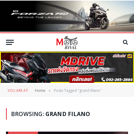
YOU ARE AT:
Home
Posts Tagged "grand filano"
»
BROWSING:
GRAND FILANO