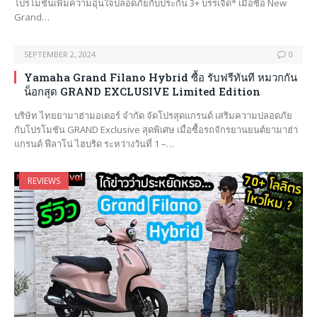
โปรโมชันเพิ่มความอุ่นใจปลอดภัยกับประกัน 3+ บรรเจิด* เมื่อซื้อ New
Grand…
SEPTEMBER 2, 2024
0
Yamaha Grand Filano Hybrid ซื้อ รับฟรีทันที หมวกกัน
น็อกสุด GRAND EXCLUSIVE Limited Edition
บริษัท ไทยยามาฮ่ามอเตอร์ จำกัด จัดโปรสุดแกรนด์ เสริมความปลอดภัย
กับโปรโมชัน GRAND Exclusive สุดพิเศษ เมื่อซื้อรถจักรยานยนต์ยามาฮ่า
แกรนด์ ฟีลาโน่ ไฮบริด ระหว่างวันที่ 1 –…
REVIEWS