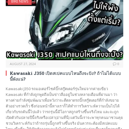
BIKE NEWS
AUGUST 27, 2024
0
Kawasaki J350 เปิดสเปคแบบไหนถึงจะปัง? ถ้าไม่ได้แบบ
นี้พังแน่?
Kawasaki J350 รถมอเตอร์ไซค์บิ๊กสกู๊ตเตอร์รุ่นใหม่จากค่ายเขียว
Kawasaki ที่กำลังถูกพูดถึงเป็นข่าวลืออยู่ในช่วงหลายเดือนที่ผ่านมา ว่า
ทางค่ายกำลังซุ่มพัฒนาเพื่อหวังว่าจะตีตลาดรถบิ๊กสกู๊ตเตอร์ที่กำลังขยาย
ตัวอย่างรวดเร็ว ซึ่งก่อนหน้านี้ทางเราก็ได้ทำการวิเคราะห์ความเป็นไปได้
เกี่ยวกับรถคันนี้ไปแล้ว ว่ารถรุ่นนี้มีโอกาสถูกสร้างขึ้นจริงไหม และจะถูก
เปิดตัวกันปลายปีนี้จริงหรือเปล่า(อ่านที่นี่) แต่วันนี้เราจะพาทุกคนมาชวนคุย
ชวนวิเคราะห์กันว่าถ้ารถรุ่นนี้ถูกสร้างขึ้นจริง มันควรจะต้องมีสเปคแบบ
ไหน เพื่อที่จะให้เปิดตัวออกมาแล้วไม่น้อยหน้าคู่แข่ง ก่อนอื่นเราก็ขอพูดถึง