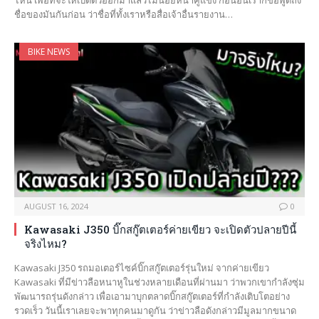
ชื่อของมันกันก่อน ว่าชื่อที่ทั้งเราหรือสื่อเจ้าอื่นรายงาน…
BIKE NEWS
AUGUST 16, 2024
0
Kawasaki J350 บิ๊กสกู๊ตเตอร์ค่ายเขียว จะเปิดตัวปลายปีนี้
จริงไหม?
Kawasaki J350 รถมอเตอร์ไซค์บิ๊กสกู๊ตเตอร์รุ่นใหม่ จากค่ายเขียว
Kawasaki ที่มีข่าวลือหนาหูในช่วงหลายเดือนที่ผ่านมา ว่าพวกเขากำลังซุ่ม
พัฒนารถรุ่นดังกล่าว เพื่อเอามาบุกตลาดบิ๊กสกู๊ตเตอร์ที่กำลังเติบโตอย่าง
รวดเร็ว วันนี้เราเลยจะพาทุกคนมาดูกัน ว่าข่าวลือดังกล่าวมีมูลมากขนาด