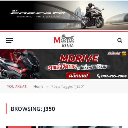
YOU ARE AT:
Home
Posts Tagged "j350"
»
BROWSING:
J350