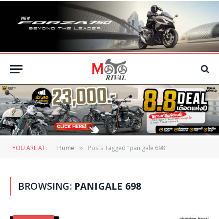
YOU ARE AT:
Home
Posts Tagged "panigale 698"
»
BROWSING:
PANIGALE 698