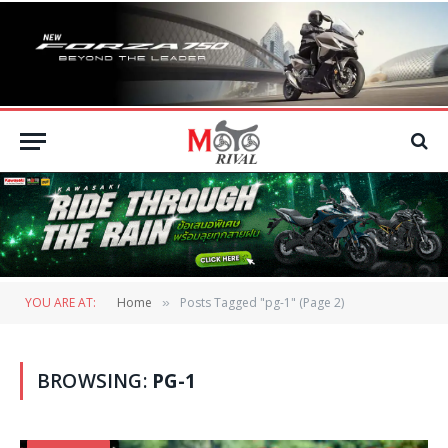
YOU ARE AT:
Home
Posts Tagged "pg-1" (Page 2)
»
BROWSING:
PG-1