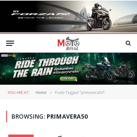
YOU ARE AT:
Home
Posts Tagged "primavera50"
»
BROWSING:
PRIMAVERA50