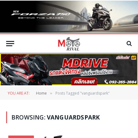
YOU ARE AT:
Home
Posts Tagged "vanguardspark"
»
BROWSING:
VANGUARDSPARK