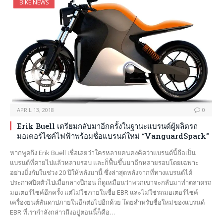
BIKE NEWS
APRIL 13, 2018
0
Erik Buell เตรียมกลับมาอีกครั้งในฐานะแบรนด์ผู้ผลิตรถ
มอเตอร์ไซค์ไฟฟ้าพร้อมชื่อแบรนด์ใหม่ “VanguardSpark”
หากพูดถึง Erik Buell เชื่อเลยว่าใครหลายคนคงคิดว่าแบรนด์นี้ถือเป็น
แบรนด์ที่ตายไปแล้วหลายรอบ และก็ฟื้นขึ้นมาอีกหลายรอบโดยเฉพาะ
อย่างยิ่งกับในช่วง 20 ปีให้หลังมานี้ ซึ่งล่าสุดหลังจากที่ทางแบรนด์ได้
ประกาศปิดตัวไปเมื่อกลางปีก่อน ก็ดูเหมือนว่าพวกเขาจะกลับมาทำตลาดรถ
มอเตอร์ไซค์อีกครั้ง แต่ไม่ใช่ภายในชื่อ EBR และไม่ใช่รถมอเตอร์ไซค์
เครื่องยนต์สันดาปภายในอีกต่อไปอีกด้วย โดยสำหรับชื่อใหม่ของแบรนด์
EBR ที่เรากำลังกล่าวถึงอยู่ตอนนี้ก็คือ…