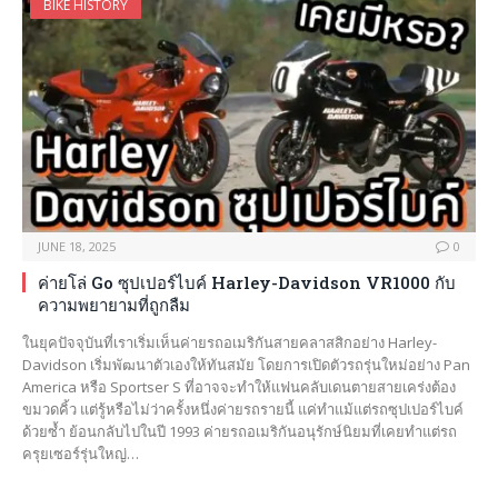
BIKE HISTORY
JUNE 18, 2025
0
ค่ายโล่ Go ซุปเปอร์ไบค์ Harley-Davidson VR1000 กับ
ความพยายามที่ถูกลืม
ในยุคปัจจุบันที่เราเริ่มเห็นค่ายรถอเมริกันสายคลาสสิกอย่าง Harley-
Davidson เริ่มพัฒนาตัวเองให้ทันสมัย โดยการเปิดตัวรถรุ่นใหม่อย่าง Pan
America หรือ Sportser S ที่อาจจะทำให้แฟนคลับเดนตายสายเคร่งต้อง
ขมวดคิ้ว แต่รู้หรือไม่ว่าครั้งหนึ่งค่ายรถรายนี้ แค่ทำแม้แต่รถซุปเปอร์ไบค์
ด้วยซ้ำ ย้อนกลับไปในปี 1993 ค่ายรถอเมริกันอนุรักษ์นิยมที่เคยทำแต่รถ
ครุยเซอร์รุ่นใหญ่…