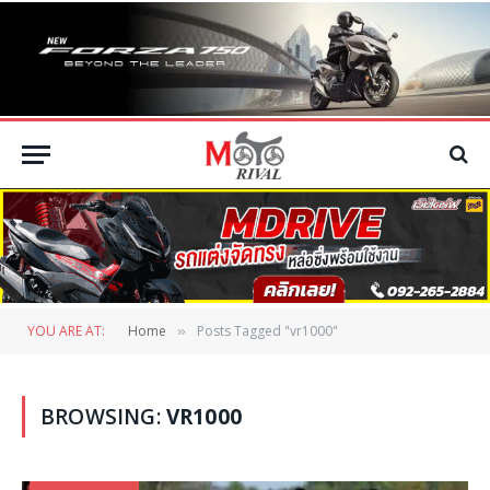
YOU ARE AT:
Home
Posts Tagged "vr1000"
»
BROWSING:
VR1000