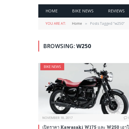
HOME
BIKE NEWS
REVIEWS
YOU ARE AT:
Home
Posts Tagged "w250"
»
BROWSING:
W250
BIKE NEWS
NOVEMBER 18, 2017
เปิดราคา Kawasaki W175 และ W250 เอาใ