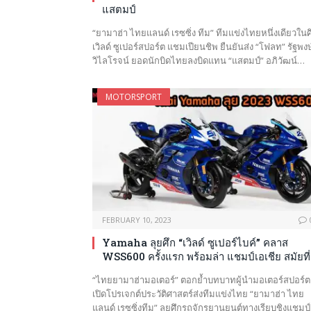
แสตมป์
“ยามาฮ่า ไทยแลนด์ เรซซิ่ง ทีม” ทีมแข่งไทยหนึ่งเดียวในศ
เวิลด์ ซูเปอร์สปอร์ต แชมเปียนชิพ ยืนยันส่ง “โฟลท” รัฐพงษ
วิไลโรจน์ ยอดนักบิดไทยลงบิดแทน “แสตมป์” อภิวัฒน์…
MOTORSPORT
FEBRUARY 10, 2023
Yamaha ลุยศึก “เวิลด์ ซูเปอร์ไบค์” คลาส
WSS600 ครั้งแรก พร้อมล่า แชมป์เอเชีย สมัยที่
“ไทยยามาฮ่ามอเตอร์” ตอกย้ำบทบาทผู้นำมอเตอร์สปอร์ต
เปิดโปรเจกต์ประวัติศาสตร์ส่งทีมแข่งไทย “ยามาฮ่า ไทย
แลนด์ เรซซิ่งทีม” ลุยศึกรถจักรยานยนต์ทางเรียบชิงแชมป์