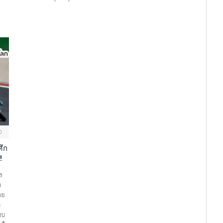
0
ศึก
!
ร
จ
าย
ะ
บบ