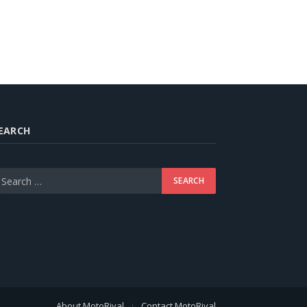
EARCH
About MotoRival
Contact MotoRival