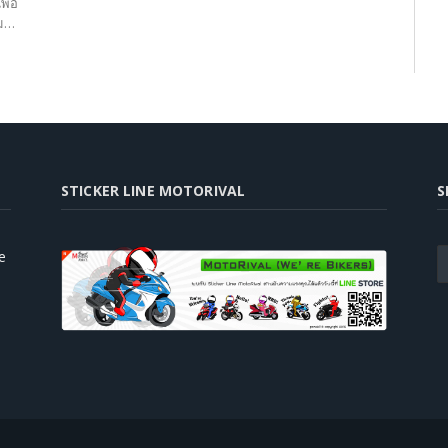
ื่อ
ุม…
STICKER LINE MOTORIVAL
S
e