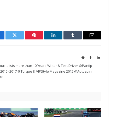
cebook
Twitter
Pinterest
LinkedIn
Tumblr
Email
Website
Facebook
LinkedIn
urnalists more than 10 Years Writer & Test Driver @Pantip
 2015- 2017 @Torque & VIPStyle Magazine 2015 @Autospinn
10