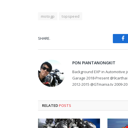
motogp
topspeed
SHARE.
Fa
PON PIANTANONGKIT
Background EXP in Automotive jo
Garage 2018-Present @9carthai
2012-2015 @GTmania.tv 2009-20
RELATED
POSTS