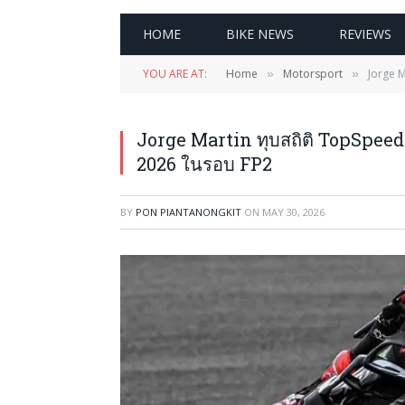
HOME
BIKE NEWS
REVIEWS
YOU ARE AT:
Home
Motorsport
Jorge M
»
»
Jorge Martin ทุบสถิติ TopSpeed
2026 ในรอบ FP2
BY
PON PIANTANONGKIT
ON
MAY 30, 2026