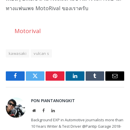
ทางแฟนเพจ MotoRival ของเราครับ
Motorival
kawasaki
vulcan s
Facebook
Twitter
Pinterest
LinkedIn
Tumblr
Email
PON PIANTANONGKIT
Website
Facebook
LinkedIn
Background EXP in Automotive journalists more than
10 Years Writer & Test Driver @Pantip Garage 2018-