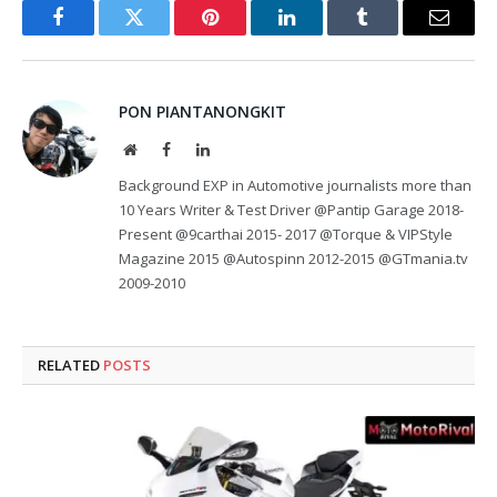
Facebook
Twitter
Pinterest
LinkedIn
Tumblr
Email
PON PIANTANONGKIT
Website
Facebook
LinkedIn
Background EXP in Automotive journalists more than
10 Years Writer & Test Driver @Pantip Garage 2018-
Present @9carthai 2015- 2017 @Torque & VIPStyle
Magazine 2015 @Autospinn 2012-2015 @GTmania.tv
2009-2010
RELATED
POSTS