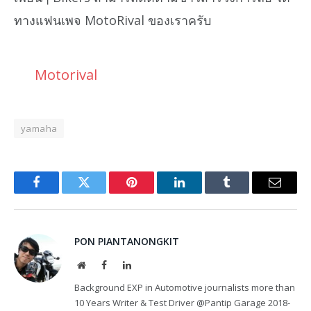
ทางแฟนเพจ MotoRival ของเราครับ
Motorival
yamaha
Facebook
Twitter
Pinterest
LinkedIn
Tumblr
Email
PON PIANTANONGKIT
Website
Facebook
LinkedIn
Background EXP in Automotive journalists more than
10 Years Writer & Test Driver @Pantip Garage 2018-