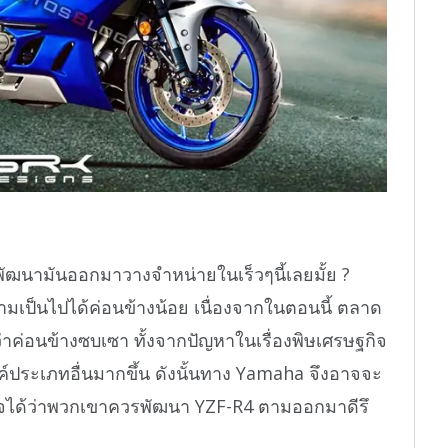
ฒนามันออกมาวางจำหน่ายในเร็วๆนี้เลยมั้ย ?
ามเป็นไปได้ค่อนข้างน้อย เนื่องจากในตอนนี้ ตลาด
่าค่อนข้างซบเซา ทั้งจากปัญหาในเรื่องพิษเศรษฐกิจ
์ประเภทอื่นมากขึ้น ดังนั้นทาง Yamaha จึงอาจจะ
ินใจได้ว่าพวกเขาควรพัฒนา YZF-R4 ตามออกมาดีรึ