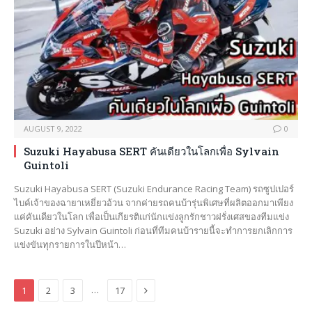
AUGUST 9, 2022
0
Suzuki Hayabusa SERT คันเดียวในโลกเพื่อ Sylvain
Guintoli
Suzuki Hayabusa SERT (Suzuki Endurance Racing Team) รถซูปเปอร์
ไบค์เจ้าของฉายาเหยี่ยวอ้วน จากค่ายรถคนบ้ารุ่นพิเศษที่ผลิตออกมาเพียง
แค่คันเดียวในโลก เพื่อเป็นเกียรติแก่นักแข่งลูกรักชาวฝรั่งเศสของทีมแข่ง
Suzuki อย่าง Sylvain Guintoli ก่อนที่ทีมคนบ้ารายนี้จะทำการยกเลิกการ
แข่งขันทุกรายการในปีหน้า…
Next
…
1
2
3
17