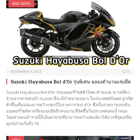
BIKE NEWS
NOVEMBER 4, 2022
0
Suzuki Hayabusa Bol d’Or รุ่นพิเศษ ฉลองตำนานแข่งอึด
Suzuki Hayabusa Bol d’Or รถมอเตอร์ไซค์ตัวโหด เจ้าของฉายาเหยี่ยว
อ้วนจากค่ายคนบ้า Suzuki ที่จะมีจำหน่ายเฉพาะในประเทศฝรั่งเศส ถูกเปิด
ตัวขึ้นเพื่อฉลองการคว้าแชมป์ในรายการ Bol d’Or ซึ่งเป็นรายการแข่งขัน
มอเตอร์ไซค์ทางเรียบแบบอึดถึกทนนาน ที่จัดขึ้นในประเทศแดนน้ำหอม
โดยค่ายคนบ้ารายนี้ก็เป็นค่ายรถที่สามารถคว้าแชมป์มาได้มากที่สุดเหนือ
คู่แข่งรวมกันถึง 18…
VDO