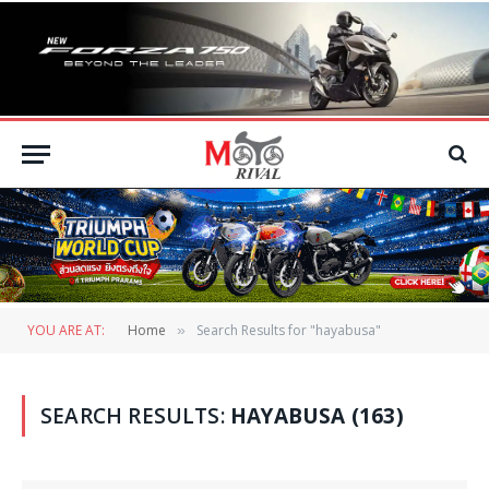
YOU ARE AT:
Home
Search Results for "hayabusa"
»
SEARCH RESULTS:
HAYABUSA (163)