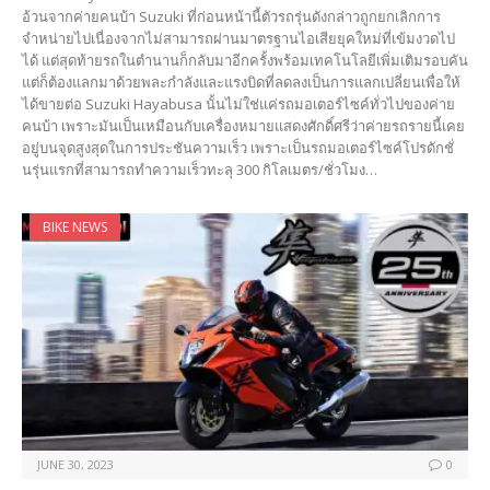
อ้วนจากค่ายคนบ้า Suzuki ที่ก่อนหน้านี้ตัวรถรุ่นดังกล่าวถูกยกเลิกการ
จำหน่ายไปเนื่องจากไม่สามารถผ่านมาตรฐานไอเสียยุคใหม่ที่เข้มงวดไป
ได้ แต่สุดท้ายรถในตำนานก็กลับมาอีกครั้งพร้อมเทคโนโลยีเพิ่มเติมรอบคัน
แต่ก็ต้องแลกมาด้วยพละกำลังและแรงบิดที่ลดลงเป็นการแลกเปลี่ยนเพื่อให้
ได้ขายต่อ Suzuki Hayabusa นั้นไม่ใช่แค่รถมอเตอร์ไซค์ทั่วไปของค่าย
คนบ้า เพราะมันเป็นเหมือนกับเครื่องหมายแสดงศักดิ์ศรีว่าค่ายรถรายนี้เคย
อยู่บนจุดสูงสุดในการประชันความเร็ว เพราะเป็นรถมอเตอร์ไซค์โปรดักชั่
นรุ่นแรกที่สามารถทำความเร็วทะลุ 300 กิโลเมตร/ชั่วโมง…
BIKE NEWS
JUNE 30, 2023
0