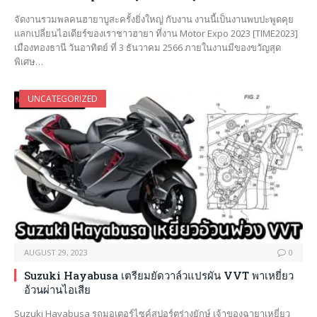
จัดงานรวมพลคนฮายาบูสะครั้งยิ่งใหญ่ กับงาน งานนี้เป็นงานพบปะพูดคุย
แลกเปลี่ยนไอเดียร์ของเราชาวฮายา ที่งาน Motor Expo 2023 [TIME2023]
เมืองทองธานี วันอาทิตย์ ที่ 3 ธันวาคม 2566 ภายในงานมีของขวัญสุด
พิเศษ…
UNCATEGORIZED
AUGUST 29, 2023
0
Suzuki Hayabusa เตรียมยัดวาล์วแปรผัน VVT พาเหยี่ยว
อ้วนผ่านไอเสีย
Suzuki Hayabusa รถมอเตอร์ไซค์สปอร์ตร่างยักษ์ เจ้าของฉายาเหยี่ยว