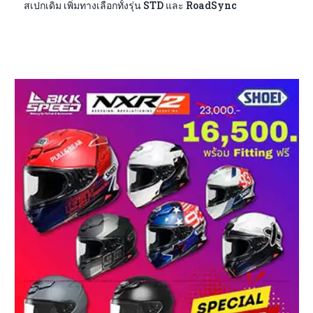
สเปกเดิม เพิ่มทางเลือกทั้งรุ่น STD และ RoadSync