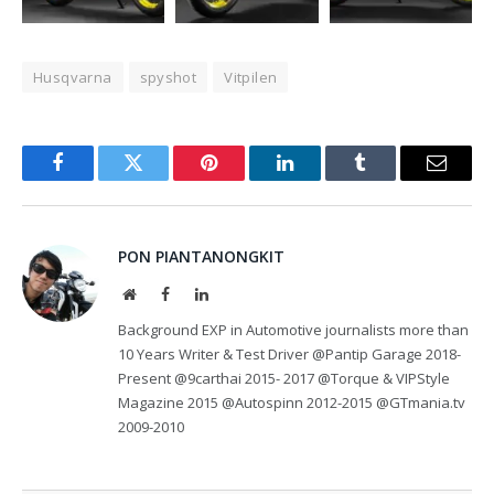
Husqvarna
spyshot
Vitpilen
Facebook
Twitter
Pinterest
LinkedIn
Tumblr
Email
PON PIANTANONGKIT
Website
Facebook
LinkedIn
Background EXP in Automotive journalists more than
10 Years Writer & Test Driver @Pantip Garage 2018-
Present @9carthai 2015- 2017 @Torque & VIPStyle
Magazine 2015 @Autospinn 2012-2015 @GTmania.tv
2009-2010