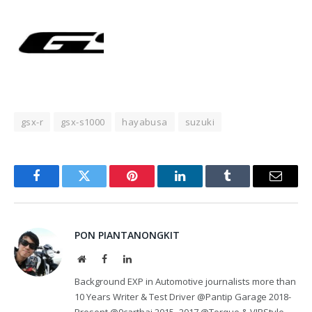
gsx-r
gsx-s1000
hayabusa
suzuki
Facebook
Twitter
Pinterest
LinkedIn
Tumblr
Email
PON PIANTANONGKIT
Website
Facebook
LinkedIn
Background EXP in Automotive journalists more than
10 Years Writer & Test Driver @Pantip Garage 2018-