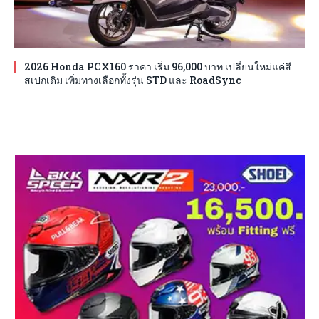
2026 Honda PCX160 ราคา เริ่ม 96,000 บาท เปลี่ยนใหม่แค่สี
สเปกเดิม เพิ่มทางเลือกทั้งรุ่น STD และ RoadSync