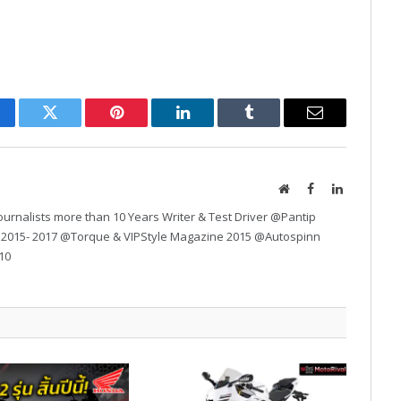
cebook
Twitter
Pinterest
LinkedIn
Tumblr
Email
Website
Facebook
LinkedIn
urnalists more than 10 Years Writer & Test Driver @Pantip
 2015- 2017 @Torque & VIPStyle Magazine 2015 @Autospinn
10