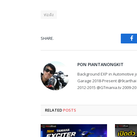
ท่อดัง
SHARE.
Fa
PON PIANTANONGKIT
Background EXP in Automotive jo
Garage 2018-Present @9carthai
2012-2015 @GTmania.tv 2009-20
RELATED
POSTS