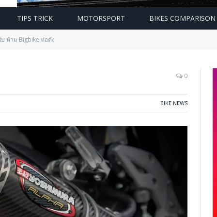
TIPS TRICK
MOTORSPORT
BIKES COMPARISON
บ ห้าม Bigbike ท่อดัง
0
BIKE NEWS