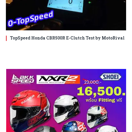
TopSpeed Honda CBR500R E-Clutch Test by MotoRival