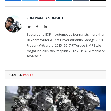
Facebook
Twitter
Pinterest
LinkedIn
Tumblr
Email
PON PIANTANONGKIT
Website
Facebook
LinkedIn
Background EXP in Automotive journalists more than
10 Years Writer & Test Driver @Pantip Garage 2018-
Present @9carthai 2015- 2017 @Torque & VIPStyle
Magazine 2015 @Autospinn 2012-2015 @GTmania.tv
2009-2010
RELATED
POSTS