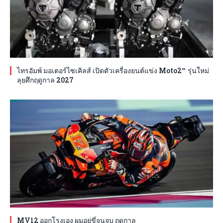
ไทรอัมพ์ มอเตอร์ไซเคิลส์ เปิดตัวเครื่องยนต์แข่ง Moto2™ รุ่นใหม่
ลุยศึกฤดูกาล 2027
MV12 ออกโรงเอง ผมอยู่ขี่จนจบ ฤดูกาล