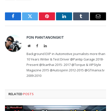
Facebook
Twitter
Pinterest
LinkedIn
Tumblr
Email
PON PIANTANONGKIT
Website
Facebook
LinkedIn
Background EXP in Automotive journalists more than
10 Years Writer & Test Driver @Pantip Garage 2018-
Present @9carthai 2015- 2017 @Torque & VIPStyle
Magazine 2015 @Autospinn 2012-2015 @GTmania.tv
2009-2010
RELATED
POSTS