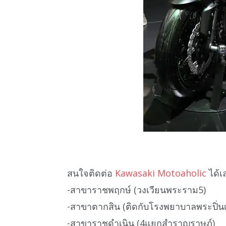
สนใจติดต่อ
Kawasaki Motoaholic
ได้เ
-สาขาราชพฤกษ์ (วงเวียนพระราม5)
-สาขาตากสิน (ติดกับโรงพยาบาลพระปิ่นเ
-สาขาราชดำเนิน (4แยกสำราญราษฎ์)