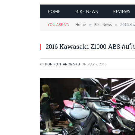
HOME
BIKE NEWS
REVIEWS
YOU ARE AT:
Home
Bike News
2016 Kaw
»
»
2016 Kawasaki Z1000 ABS กับโปร
BY
PON PIANTANONGKIT
ON
MAY 7, 2016