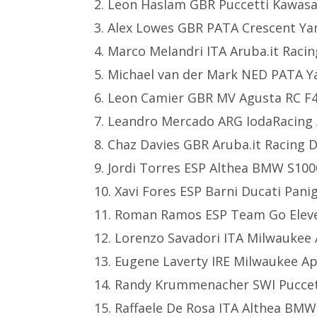
2. Leon Haslam GBR Puccetti Kawasa
3. Alex Lowes GBR PATA Crescent Ya
4. Marco Melandri ITA Aruba.it Racin
5. Michael van der Mark NED PATA Y
6. Leon Camier GBR MV Agusta RC F4
7. Leandro Mercado ARG IodaRacing A
8. Chaz Davies GBR Aruba.it Racing D
9. Jordi Torres ESP Althea BMW S100
10. Xavi Fores ESP Barni Ducati Pani
11. Roman Ramos ESP Team Go Eleve
12. Lorenzo Savadori ITA Milwaukee 
13. Eugene Laverty IRE Milwaukee Ap
14. Randy Krummenacher SWI Puccet
15. Raffaele De Rosa ITA Althea BM