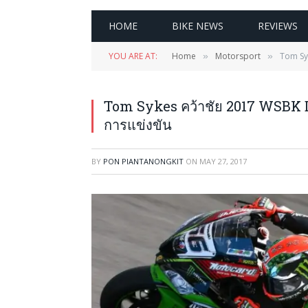
HOME
BIKE NEWS
REVIEWS
YOU ARE AT:
Home
Motorsport
Tom Sy
»
»
Tom Sykes คว้าชัย 2017 WSBK D
การแข่งขัน
BY
PON PIANTANONGKIT
ON
MAY 27, 2017