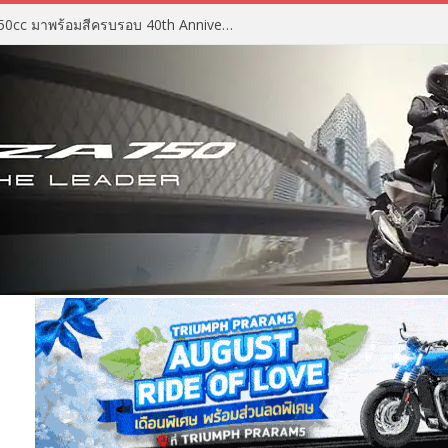
2027 Suzuki GSX-R750 สปอร์ต 750cc มาพร้อมสีครบรอบ 40th Anniversary