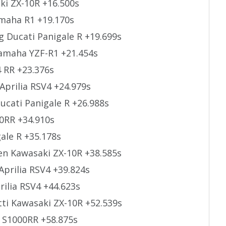
ki ZX-10R +16.500s
maha R1 +19.170s
g Ducati Panigale R +19.699s
amaha YZF-R1 +21.454s
 RR +23.376s
prilia RSV4 +24.979s
ucati Panigale R +26.988s
0RR +34.910s
gale R +35.178s
n Kawasaki ZX-10R +38.585s
Aprilia RSV4 +39.824s
rilia RSV4 +44.623s
ti Kawasaki ZX-10R +52.539s
W S1000RR +58.875s