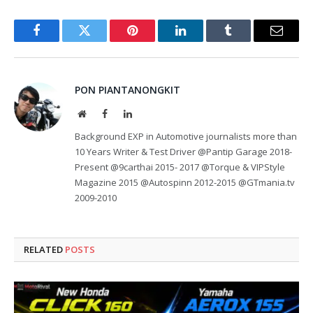
Facebook
Twitter
Pinterest
LinkedIn
Tumblr
Email
PON PIANTANONGKIT
Website
Facebook
LinkedIn
Background EXP in Automotive journalists more than
10 Years Writer & Test Driver @Pantip Garage 2018-
Present @9carthai 2015- 2017 @Torque & VIPStyle
Magazine 2015 @Autospinn 2012-2015 @GTmania.tv
2009-2010
RELATED
POSTS