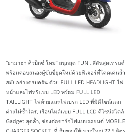
“ยามาฮ่า คิวบิกซ์ ใหม่” สนุกสุด FUN…สีสันสุดเทรนด์
พร้อมตอบสนองผู้ขับขี่ยุคใหม่ด้วยฟีเจอร์ที่โดดเด่นล้ำ
สมัยอย่างครบครัน ด้วย FULL LED HEADLIGHT ไฟ
หน้าและไฟหรี่แบบ LED พร้อม FULL LED
TAILLIGHT ไฟท้ายและไฟเบรก LED ที่มีดีไซน์แตก
ต่างไม่ซ้ำใคร, เรือนไมล์แบบ FULL LCD ดีไซน์สไตล์
Gadget สุดล้ำ, ช่องต่อชาร์จไฟแบบรถยนต์ MOBILE
CHARGER SOCKET, ที่เก็บของใต้เบาะใหญ่ 22.5 ลิตร