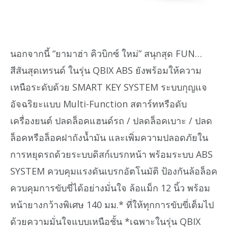
นอกจากนี้ “ยามาฮ่า คิวบิกซ์ ใหม่” สนุกสุด FUN…
สีสันสุดเทรนด์ ในรุ่น QBIX ABS ยังพร้อมให้ความ
เหนือระดับด้วย SMART KEY SYSTEM ระบบกุญแจ
อัจฉริยะแบบ Multi-Function สตาร์ทหรือดับ
เครื่องยนต์ ปลดล็อคแฮนด์รถ / ปลดล็อคเบาะ / ปลด
ล็อคหรือล็อคฝาถังน้ำมัน และเพิ่มความปลอดภัยใน
การหยุดรถด้วยระบบดิสก์เบรกหน้า พร้อมระบบ ABS
SYSTEM ควบคุมแรงดันเบรกอัตโนมัติ ป้องกันล้อล็อค
ควบคุมการขับขี่ได้อย่างมั่นใจ ล้อแม็ก 12 นิ้ว พร้อม
หน้ายางกว้างพิเศษ 140 มม.* ที่ให้ทุกการขับขี่เต็มไป
ด้วยความมั่นใจแบบเหนือชั้น *เฉพาะในรุ่น QBIX