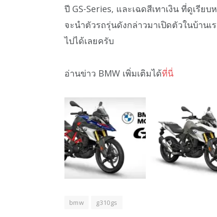
ปี GS-Series, และเฉดสีเทาเงิน ที่ดูเรี
จะนำตัวรถรุ่นดังกล่าวมาเปิดตัวในบ้านเ
ไปได้เลยครับ
อ่านข่าว BMW เพิ่มเติมได้
ที่นี่
bmw
g310gs