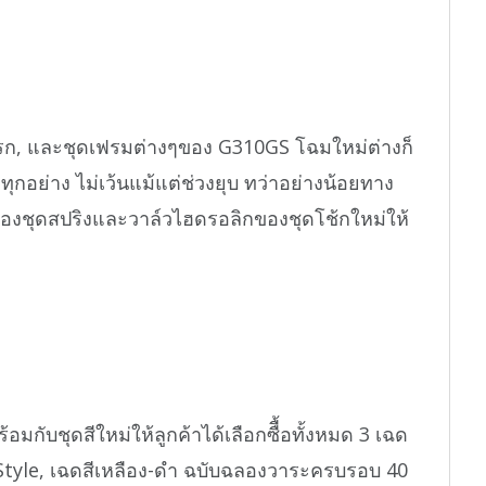
รก, และชุดเฟรมต่างๆของ G310GS โฉมใหม่ต่างก็
ุกอย่าง ไม่เว้นแม้แต่ช่วงยุบ ทว่าอย่างน้อยทาง
งชุดสปริงและวาล์วไฮดรอลิกของชุดโช้กใหม่ให้
บชุดสีใหม่ให้ลูกค้าได้เลือกซืื้อทั้งหมด 3 เฉด
ye Style, เฉดสีเหลือง-ดำ ฉบับฉลองวาระครบรอบ 40