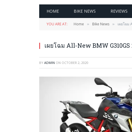
HOME
BIKE NEWS
REVIEWS
YOU ARE AT:
Home
Bike News
เผยโฉม A
»
»
เผยโฉม All-New BMW G310GS 202
BY
ADMIN
ON
OCTOBER 2, 2020