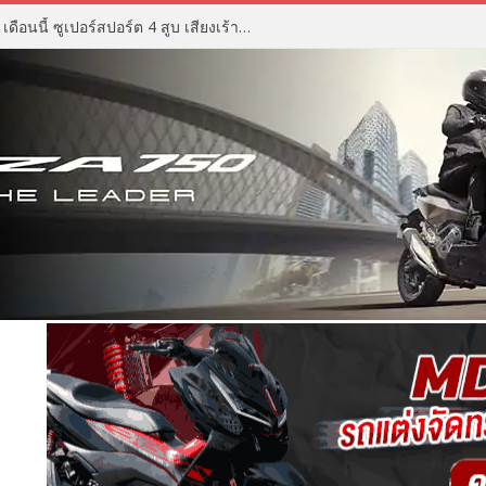
ZX Moto 500RR ราคา เตรียมเปิด เดือนนี้ ซูเปอร์สปอร์ต 4 สูบ เสียงเร้าใจ ดีไซน์ดุดัน