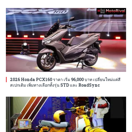
2026 Honda PCX160 ราคา เริ่ม 96,000 บาท เปลี่ยนใหม่แค่สี
สเปกเดิม เพิ่มทางเลือกทั้งรุ่น STD และ RoadSync