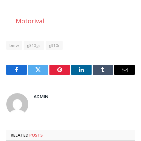
Motorival
bmw
g310gs
g310r
Facebook
Twitter
Pinterest
LinkedIn
Tumblr
Email
ADMIN
RELATED
POSTS