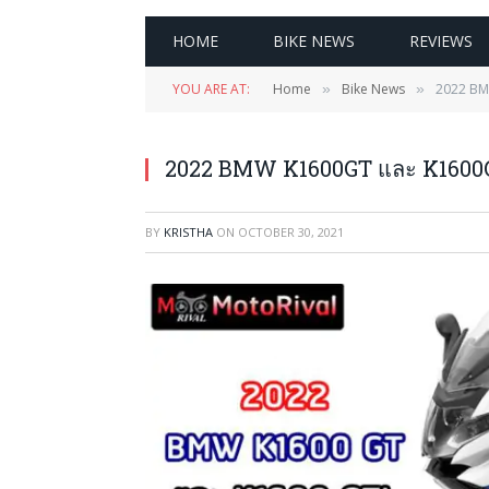
HOME
BIKE NEWS
REVIEWS
YOU ARE AT:
Home
Bike News
2022 BMW
»
»
2022 BMW K1600GT และ K1600GTL ทั
BY
KRISTHA
ON
OCTOBER 30, 2021