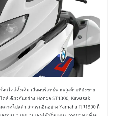
สไตล์ดั้งเดิม เลือดบริสุทธ์พวกสุดท้ายที่ยังขาย
รถสไตล์เดียวกันอย่าง Honda ST1300, Kawasaki
ลาดไปแล้ว ส่วนรุ่นอื่นอย่าง Yamaha FJR1300 ก็
ะแสรถแนวแอดเวนเจอร์ทัวริ่งแบบ Crossover ที่ลุย