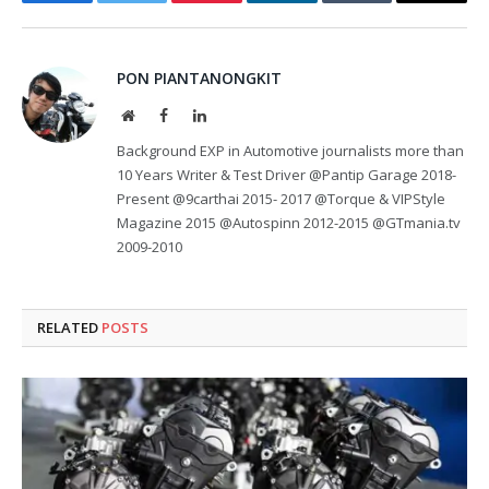
Facebook
Twitter
Pinterest
LinkedIn
Tumblr
Email
PON PIANTANONGKIT
Website
Facebook
LinkedIn
Background EXP in Automotive journalists more than
10 Years Writer & Test Driver @Pantip Garage 2018-
Present @9carthai 2015- 2017 @Torque & VIPStyle
Magazine 2015 @Autospinn 2012-2015 @GTmania.tv
2009-2010
RELATED
POSTS