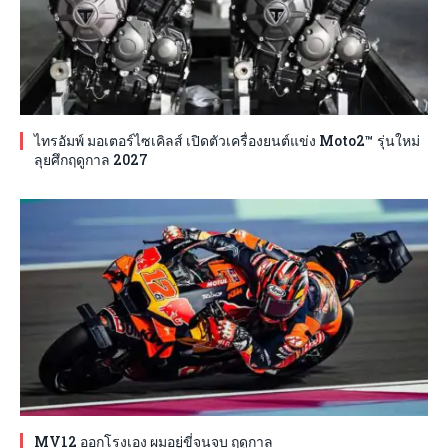
ไทรอัมพ์ มอเตอร์ไซเคิลส์ เปิดตัวเครื่องยนต์แข่ง Moto2™ รุ่นใหม่
ลุยศึกฤดูกาล 2027
MV12 ออกโรงเอง ผมอยู่ขี่จนจบ ฤดูกาล