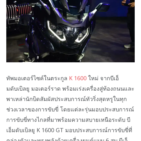
ทัพมอเตอร์ไซค์ในตระกูล
K 1600
ใหม่ จากบีเอ็
มดับเบิลยู มอเตอร์ราด พร้อมเร่งเครื่องสู่ท้องถนนและ
พาเหล่านักบิดสัมผัสประสบการณ์ทัวริ่งสุดหรูในทุก
ช่วงเวลาของการขับขี่ โดยแต่ละรุ่นมอบประสบการณ์
การขับขี่ทางไกลที่มาพร้อมความสบายเหนือระดับ บี
เอ็มดับเบิลยู K 1600 GT มอบประสบการณ์การขับขี่ที่
คล่องตัวและทรงพลังด้วยเครื่องยนต์แบบ 6 สูบ บีเอ็