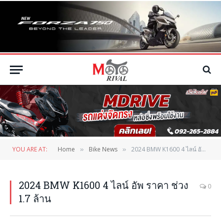
YOU ARE AT:
Home
Bike News
2024 BMW K1600 4 ไลน์ อัพ ราคา ช่วง 1.7 ล้าน
»
»
2024 BMW K1600 4 ไลน์ อัพ ราคา ช่วง
0
1.7 ล้าน