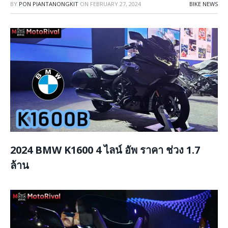
BY
PON PIANTANONGKIT
ON
FEBRUARY 27, 2024
BIKE NEWS
2024 BMW K1600 4 ไลน์ อัพ ราคา ช่วง 1.7
ล้าน