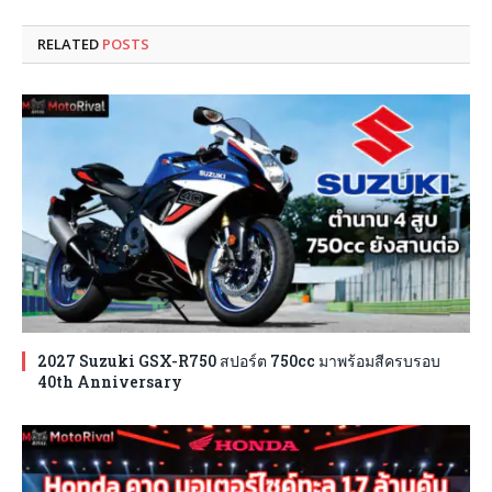
RELATED
POSTS
2027 Suzuki GSX-R750 สปอร์ต 750cc มาพร้อมสีครบรอบ
40th Anniversary