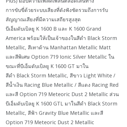
Plus) มอบความเพลิดเพลินตลอดเส้นทาง
การขับขี่ด้วยระบบเสียงที่ดังฟังชัดรวมถึงการรับ
สัญญาณเสียงที่มีความเสถียรสูงสุด
บีเอ็มดับเบิลยู K 1600 B และ K 1600 Grand
America พร้อมให้เป็นเจ้าของในสีดำ Black Storm
Metallic, สีเทาด้าน Manhattan Metallic Matt
และสีพิเศษ Option 719 Ionic Silver Metallic ใน
ขณะที่บีเอ็มดับเบิลยู K 1600 GT มาใน
สีดำ Black Storm Metallic, สีขาว Light White /
สีน้ำเงิน Racing Blue Metallic / สีแดง Racing Red
และสี Option 719 Meteoric Dust 2 Metallic ส่วน
บีเอ็มดับเบิลยู K 1600 GTL มาในสีดำ Black Storm
Metallic, สีฟ้า Gravity Blue Metallic และสี
Option 719 Meteoric Dust 2 Metallic