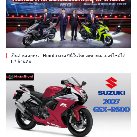
เป็นล้านเลยหรอ! Honda คาด ปีนี้ในไทยจะขายมอเตอร์ไซค์ได้
1.7 ล้านคัน