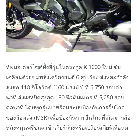
ทัพมอเตอร์ไซค์ทั้งสี่รุ่นในตระกูล K 1600 ใหม่ ขับ
เคลื่อนด้วยขุมพลังเครื่องยนต์ 6 สูบเรียง ส่งพละกำลัง
สูงสุด 118 กิโลวัตต์ (160 แรงม้า) ที่ 6,750 รอบต่อ
นาที ส่งแรงบิดสูงสุด 180 นิวตันเมตร ที่ 5,250 รอบ
ต่อนาที โดยทุกรุ่นมาพร้อมระบบป้องกันการลื่นไถล
ของล้อหลัง (MSR) เพื่อป้องกันการลื่นไถลที่เกิดจากล้อ
หลังหมุนฟรีขณะเข้าเกียร์ว่างหรือเปลี่ยนเกียร์เพื่อลด