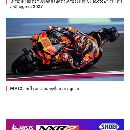
ไทรอัมพ์ มอเตอร์ไซเคิลส์ เปิดตัวเครื่องยนต์แข่ง Moto2™ รุ่นใหม่
ลุยศึกฤดูกาล 2027
MV12 ออกโรงเอง ผมอยู่ขี่จนจบ ฤดูกาล