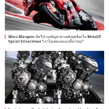
Marc Márquez เปิดใจ! เจอปัญหายางหลังสุดช็อกใน MotoGP
Sprint Silverstone “เราไม่เคยเจอแบบนี้มาก่อน”