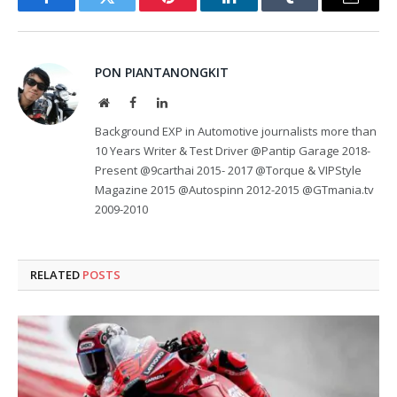
Facebook
Twitter
Pinterest
LinkedIn
Tumblr
Email
PON PIANTANONGKIT
Website
Facebook
LinkedIn
Background EXP in Automotive journalists more than
10 Years Writer & Test Driver @Pantip Garage 2018-
Present @9carthai 2015- 2017 @Torque & VIPStyle
Magazine 2015 @Autospinn 2012-2015 @GTmania.tv
2009-2010
RELATED
POSTS