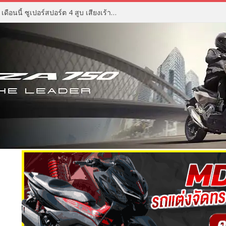
ZX Moto 500RR ราคา เตรียมเปิด เดือนนี้ ซูเปอร์สปอร์ต 4 สูบ เสียงเร้าใจ ดีไซน์ดุดัน