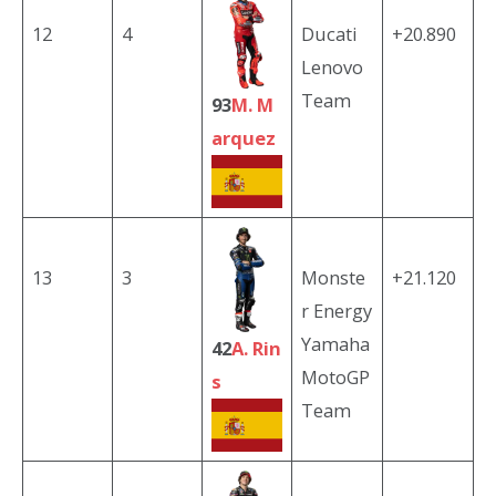
12
4
Ducati
+20.890
Lenovo
Team
93
M. M
arquez
13
3
Monste
+21.120
r Energy
Yamaha
42
A. Rin
MotoGP
s
Team