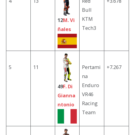
4
13
Red
+3.678
Bull
KTM
12
M. Vi
Tech3
ñales
5
11
Pertami
+7.267
na
Enduro
49
F. Di
VR46
Gianna
Racing
ntonio
Team