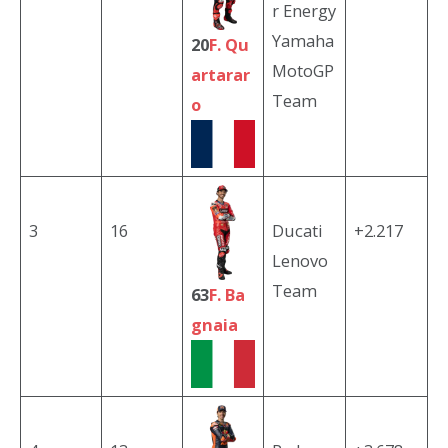
r Energy
Yamaha
20
F. Qu
MotoGP
artarar
Team
o
3
16
Ducati
+2.217
Lenovo
Team
63
F. Ba
gnaia