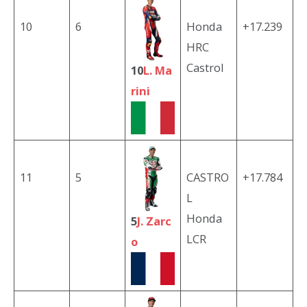
10
6
Honda
+17.239
HRC
Castrol
10
L. Ma
rini
11
5
CASTRO
+17.784
L
Honda
5
J. Zarc
LCR
o