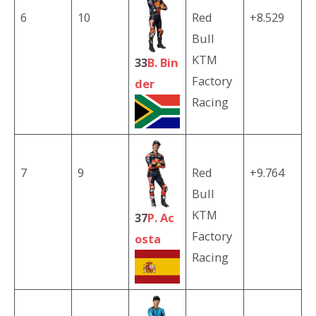
6
10
Red
+8.529
Bull
KTM
33
B. Bin
Factory
der
Racing
7
9
Red
+9.764
Bull
KTM
37
P. Ac
Factory
osta
Racing