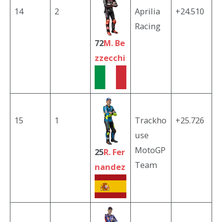
14
2
Aprilia
+24.510
Racing
72
M. Be
zzecchi
15
1
Trackho
+25.726
use
MotoGP
25
R. Fer
Team
nandez