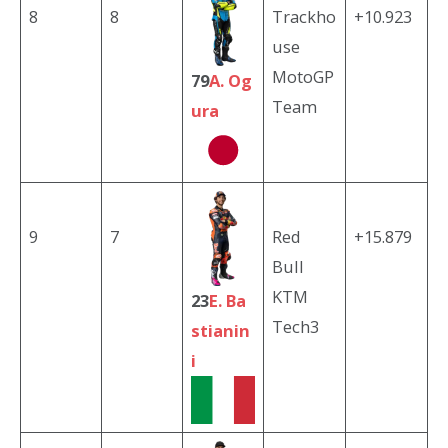
8
8
Trackho
+10.923
use
MotoGP
79
A. Og
Team
ura
9
7
Red
+15.879
Bull
KTM
23
E. Ba
Tech3
stianin
i