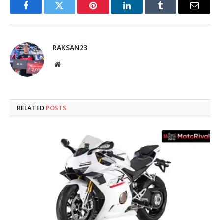
Facebook
Twitter
Pinterest
LinkedIn
Tumblr
Email
RAKSAN23
Website
RELATED
POSTS