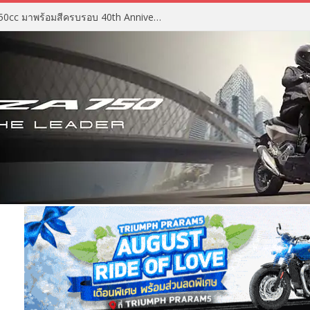
2027 Suzuki GSX-R750 สปอร์ต 750cc มาพร้อมสีครบรอบ 40th Anniversary