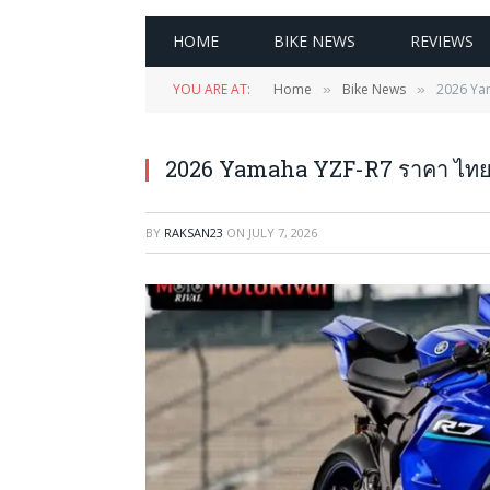
HOME
BIKE NEWS
REVIEWS
YOU ARE AT:
Home
Bike News
2026 Yam
»
»
2026 Yamaha YZF-R7 ราคา ไทย เป
BY
RAKSAN23
ON
JULY 7, 2026