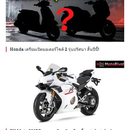
Honda เตรียมเปิดมอเตอร์ไซค์ 2 รุ่นปริศนา สิ้นปีนี้!