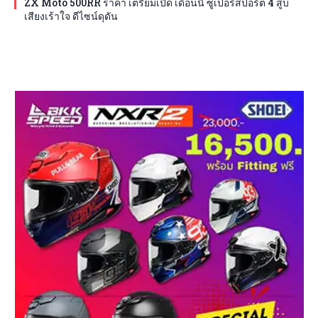
ZX Moto 500RR ราคา เตรียมเปิด เดือนนี้ ซูเปอร์สปอร์ต 4 สูบ
เสียงเร้าใจ ดีไซน์ดุดัน