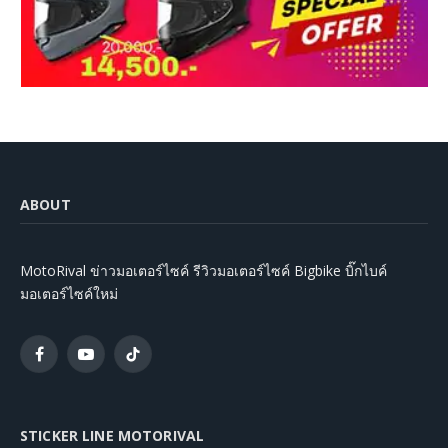
ABOUT
MotoRival ข่าวมอเตอร์ไซค์ รีวิวมอเตอร์ไซค์ Bigbike บิ๊กไบค์
มอเตอร์ไซค์ใหม่
Facebook
YouTube
TikTok
STICKER LINE MOTORIVAL