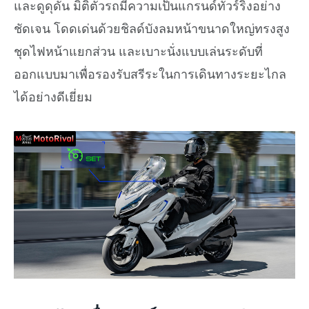
และดูดุดัน มิติตัวรถมีความเป็นแกรนด์ทัวร์ริ่งอย่าง
ชัดเจน โดดเด่นด้วยชิลด์บังลมหน้าขนาดใหญ่ทรงสูง
ชุดไฟหน้าแยกส่วน และเบาะนั่งแบบเล่นระดับที่
ออกแบบมาเพื่อรองรับสรีระในการเดินทางระยะไกล
ได้อย่างดีเยี่ยม