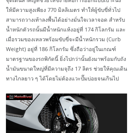
จุดเด่นสำคัญที่ช่วยให้ขี่ง่ายคือการออกแบบเบาะนั่ง
ให้มีความสูงเพียง 770 มิลลิเมตร ทำให้ผู้ขับขี่ทั่วไป
สามารถวางเท้าลงพื้นได้อย่างมั่นใจเวลาจอด สำหรับ
น้ำหนักตัวรถนั้นมีน้ำหนักแห้งอยู่ที่ 174 กิโลกรัม และ
เมื่อรวมของเหลวพร้อมขับขี่จะมีน้ำหนักรวม (Curb
Weight) อยู่ที่ 186 กิโลกรัม ซึ่งถือว่าอยู่ในเกณฑ์
มาตรฐานของรถพิกัดนี้ ยิ่งไปกว่านั้นยังมาพร้อมกับถัง
น้ำมันขนาดใหญ่ที่มีความจุถึง 17 ลิตร ช่วยให้คุณเดิน
ทางไกลยาว ๆ ได้โดยไม่ต้องแวะปั๊มบ่อยจนเกินไป