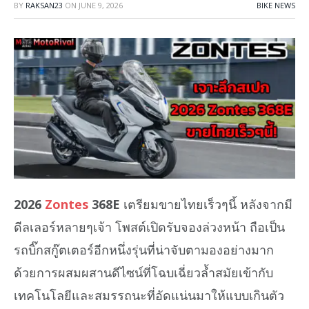
BY
RAKSAN23
ON
JUNE 9, 2026
BIKE NEWS
2026
Zontes
368E
เตรียมขายไทยเร็วๆนี้ หลังจากมี
ดีลเลอร์หลายๆเจ้า โพสต์เปิดรับจองล่วงหน้า ถือเป็น
รถบิ๊กสกู๊ตเตอร์อีกหนึ่งรุ่นที่น่าจับตามองอย่างมาก
ด้วยการผสมผสานดีไซน์ที่โฉบเฉี่ยวล้ำสมัยเข้ากับ
เทคโนโลยีและสมรรถนะที่อัดแน่นมาให้แบบเกินตัว