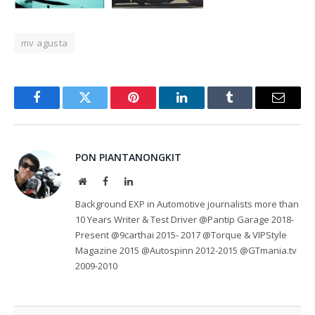
mv agusta
Facebook
Twitter
Pinterest
LinkedIn
Tumblr
Email
PON PIANTANONGKIT
Website
Facebook
LinkedIn
Background EXP in Automotive journalists more than
10 Years Writer & Test Driver @Pantip Garage 2018-
Present @9carthai 2015- 2017 @Torque & VIPStyle
Magazine 2015 @Autospinn 2012-2015 @GTmania.tv
2009-2010