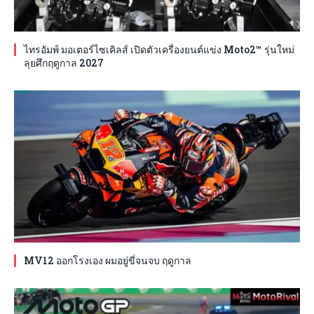
ไทรอัมพ์ มอเตอร์ไซเคิลส์ เปิดตัวเครื่องยนต์แข่ง Moto2™ รุ่นใหม่
ลุยศึกฤดูกาล 2027
MV12 ออกโรงเอง ผมอยู่ขี่จนจบ ฤดูกาล