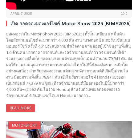
APRIL 7, 2025
0
เปิด ยอดจองมอเตอร์ไซค์ Motor Show 2025 [BIMS2025]
ยอดจองรถใน Motor Show 2025 [BIMS2025] ทั้งสิ้น เหยียบ 8 หมื่นคัน
โดยสัดส่วนมอไซค์จะมากกว่า 4,000 คัน งาน “บางกอก อินเตอร์เนชั่นแนล
มอเตอร์โชว์ ครั้งที่ 46” ประสบความสำเร็จตามคาด ยอดผู้เข้าชมงานทั้งสิ้น
1.6 ล้านคน บรรดาค่ายรถยนต์และรถจักรยานยนต์กว่า 54 แบรนด์ ที่เข้า
รวมงานต่างปลื้มเก็บยอดจองรถยนต์รวมทุกเซ็กเม้นท์จำนวน 79,941 คัน ส่ง
ผลให้ภาพรวมอุตสาหกรรมยานยนต์ของไทยในปีนี้ยังคงอัตราการเติบโต
อย่างต่อเนื่อง สำหรับยอดจองรถยนต์และรถจักรยานยนต์ที่เกิดขึ้นภายใน
งาน มียอดรวมทั้งสิ้น 79,941 คัน (ยังไม่รับรวมมอไซค์ Honda) แบ่งออก
เป็นรถยนต์ 77,379 คัน ขณะที่รถจักรยานยนต์มียอดจองในปีนี้มากกว่า
4,000 คัน+ (2,562 คัน ไม่รวม Honda) สำหรับตัวเลขยอดจองของรถ
จักรยานยนต์ 6 อันดับแรกได้แก่ Honda มากกว่า…
READ MORE
MOTORSPORT