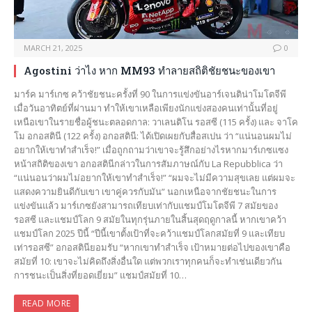
MARCH 21, 2025
0
Agostini ว่าไง หาก MM93 ทำลายสถิติชัยชนะของเขา
มาร์ค มาร์เกซ คว้าชัยชนะครั้งที่ 90 ในการแข่งขันอาร์เจนติน่าโมโตจีพี
เมื่อวันอาทิตย์ที่ผ่านมา ทำให้เขาเหลือเพียงนักแข่งสองคนเท่านั้นที่อยู่
เหนือเขาในรายชื่อผู้ชนะตลอดกาล: วาเลนติโน รอสซี (115 ครั้ง) และ จาโค
โม อกอสตินี (122 ครั้ง) อกอสตินี: ได้เปิดเผยกับสื่อสเปน ว่า “แน่นอนผมไม่
อยากให้เขาทำสำเร็จ!” เมื่อถูกถามว่าเขาจะรู้สึกอย่างไรหากมาร์เกซแซง
หน้าสถิติของเขา อกอสตินีกล่าวในการสัมภาษณ์กับ La Repubblica ว่า
“แน่นอนว่าผมไม่อยากให้เขาทำสำเร็จ!” “ผมจะไม่มีความสุขเลย แต่ผมจะ
แสดงความยินดีกับเขา เขาคู่ควรกับมัน” นอกเหนือจากชัยชนะในการ
แข่งขันแล้ว มาร์เกซยังสามารถเทียบเท่ากับแชมป์โมโตจีพี 7 สมัยของ
รอสซี และแชมป์โลก 9 สมัยในทุกรุ่นภายในสิ้นสุดฤดูกาลนี้ หากเขาคว้า
แชมป์โลก 2025 ปีนี้ “ปีนี้เขาตั้งเป้าที่จะคว้าแชมป์โลกสมัยที่ 9 และเทียบ
เท่ารอสซี” อกอสตินียอมรับ “หากเขาทำสำเร็จ เป้าหมายต่อไปของเขาคือ
สมัยที่ 10: เขาจะไม่คิดถึงสิ่งอื่นใด แต่พวกเราทุกคนก็จะทำเช่นเดียวกัน
การชนะเป็นสิ่งที่ยอดเยี่ยม” แชมป์สมัยที่ 10…
READ MORE