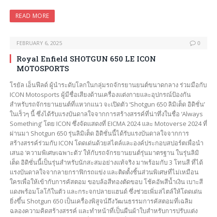
READ MORE
FEBRUARY 6, 2025
0
Royal Enfield SHOTGUN 650 LE ICON
MOTOSPORTS
โรยัล เอ็นฟีลด์ ผู้นำระดับโลกในกลุ่มรถจักรยานยนต์ขนาดกลาง ร่วมมือกับ
ICON Motosports ผู้มีชื่อเสียงด้านเครื่องแต่งกายและอุปกรณ์ป้องกัน
สำหรับรถจักรยานยนต์ที่แหวกแนว จะเปิดตัว ‘Shotgun 650 ลิมิเต็ด อิดิชั่น’
ในเร็วๆ นี้ ซึ่งได้รับแรงบันดาลใจจากการสร้างสรรค์ที่น่าทึ่งในชื่อ ‘Always
Something’ โดย ICON ซึ่งจัดแสดงที่ EICMA 2024 และ Motoverse 2024 ที่
ผ่านมา Shotgun 650 รุ่นลิมิเต็ด อิดิชั่นนี้ได้รับแรงบันดาลใจจากการ
สร้างสรรค์ร่วมกับ ICON โดดเด่นด้วยสไตล์และองค์ประกอบสปอร์ตเพื่อนำ
เสนอ ‘ความพิเศษเฉพาะตัว’ ให้กับรถจักรยานยนต์รุ่นมาตรฐาน ในรุ่นลิมิ
เต็ด อิดิชั่นนี้เป็นรุ่นสำหรับนักสะสมอย่างแท้จริง มาพร้อมกับ 3 โทนสี ที่ได้
แรงบันดาลใจจากลายกราฟิกรถแข่ง และติดตั้งชิ้นส่วนพิเศษที่ไม่เหมือน
ใครเพื่อให้เข้ากับการคัสตอม ขอบล้อสีทองตัดขอบ โช้คอัพสีน้ำเงิน เบาะสี
แดงพร้อมโลโก้ในตัว และกระจกปลายแฮนด์ ซึ่งช่วยเพิ่มสไตล์ให้โดดเด่น
ยิ่งขึ้น Shotgun 650 เป็นเครื่องพิสูจน์ถึงวัฒนธรรมการคัสตอมที่เฉลิม
ฉลองความคิดสร้างสรรค์ และทำหน้าที่เป็นผืนผ้าใบสำหรับการปรับแต่ง