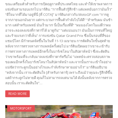
ขณะเตรียมตัวสำหรับการเปิดฤดูกาลที่ประเทศไทย และทำให้เขาพลาดการ
แข่งขันสามรอบแรกไป มาร์ติน: “การฟื้นตัวรู้สึกช้า แต่แพทย์บอกว่ามันเร็ว”
“ดีใจมากที่ได้มาอยู่ที่นี่ [ที่ COTA]” มาร์ตินกล่าวกับ MotoGP.com “การดู
จากภายนอกมันยาก แต่กระบวนการฟื้นตัวกำลังไปได้ดี” “สำหรับผม มันช้า
มาก แต่สำหรับแพทย์ มันเร็วมาก! นี่เป็นเรื่องที่ดี” “ผมมองโลกในแง่ดีว่าผม
อาจจะลองลงแข่งที่กาตาร์ได้ มาดูกัน” “แต่แน่นอนว่า มันเป็นการชนที่ใหญ่
และร้ายแรงกว่าที่เห็น” การแข่งขัน Qatar Grand Prix ซึ่งเป็นรอบที่สี่ของ
แชมป์โลก มีกำหนดจัดขึ้นในวันที่ 11-13 เมษายน การตัดสินใจขั้นสุดท้าย
หลังจากการตรวจทางการแพทย์ครั้งต่อไป มาร์ตินเปิดเผยว่าเขาจะเข้ารับ
การตรวจทางการแพทย์อีกครั้งในบาร์เซโลนาในสัปดาห์หน้า ซึ่งจะตัดสิน
ว่าเขาพร้อมที่จะกลับมาลงแข่งที่กาตาร์หรือไม่ “แพทย์จะตรวจสอบสภาพ
ของผมอีกครั้งในบาร์เซโลนาในสัปดาห์หน้า และจากนั้นเราจะเข้าใจอย่าง
แน่ชัดว่ากระดูกเป็นอย่างไรและกำลังรักษาหายอย่างไร” มาร์ตินอธิบาย
“หลังจากนั้น เราจะตัดสินใจ [สำหรับกาตาร์] เพราะถึงแม้ว่าคุณจะรู้สึกดีขึ้น
แต่ถ้ากระดูกไม่หายดี คุณก็ไม่สามารถลงสนามได้ ดังนั้นหลังจากการตรวจ
สอบนั้น เราจะตัดสินใจ”…
READ MORE
MOTORSPORT