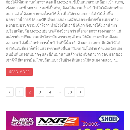
ก้องได้ให้สัมภาษณ์มาว่า ตอนขี่ Moto2 จะขี่เป็นแนวสามเหลี่ยม เข้า, เบรก,
เร่งออก แต่ขี่ MotoGP จะขี่เป็นตัวยู ต้องใช้ความเร็วเข้าไปในโค้งค่อนข้าง
เยอะ แล้วก็ต้องพยายามตั้งรถให้เร็ว เพื่อให้เร่งออกจากโค้งได้เร็วขึ้น
นอกจากนี้การขี่ MotoGP มีระบบเยอะ เหมือนรถจะขี่ง่ายขึ้น แต่เราต้อง
พยายามปรับความเข้าใจว่า ทำยังไงให้เราขี่ได้เร็ว ซึ่งบางโค้งเรานำมา
เปรียบเทียบกับ Moto2 เฮ้ย บางโค้งขี่ง่ายกว่า เลี้ยวง่ายกว่า เร่งง่ายกว่า แต่
แค่เราต้องปรับความเข้าใจว่ามันควรเร่งจุดไหน ใช้คันเร่งตรงไหนถึงจะ
ออกจากโค้งนี้ สำหรับการตั้งเป้าในปีนี้นั้น เจ้าตัวเผยว่า อยากมีแต้มให้ได้
ถ้าได้แต้มปีแรกก็ดีใจแล้ว เพราะเพิ่งขึ้นมาปีแรก ไม่ได้ง่าย ต้องเจอนักแข่ง
คนอื่นที่แกร่งกันมากๆ และขี่กันมานานแล้ว พร้อมปิดท้ายว่า รอชมรถของ
เจ้าตัวได้เลยว่ามีอะไรเปลี่ยนแปลงไปบ้าง ที่เป็นรถใช้ลงแข่ง MotoGP…
READ MORE
Previous
Next
…
1
2
3
4
30