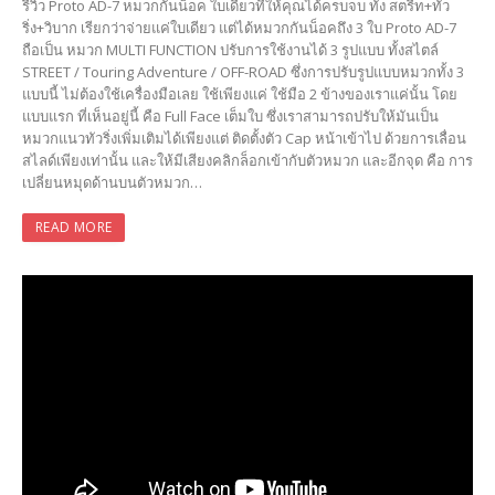
รีวิว Proto AD-7 หมวกกันน็อค ใบเดียวที่ให้คุณได้ครบจบ ทั้ง สตรีท+ทัว
ริ่ง+วิบาก เรียกว่าจ่ายแค่ใบเดียว แต่ได้หมวกกันน็อคถึง 3 ใบ Proto AD-7
ถือเป็น หมวก MULTI FUNCTION ปรับการใช้งานได้ 3 รูปแบบ ทั้งสไตล์
STREET / Touring Adventure / OFF-ROAD ซึ่งการปรับรูปแบบหมวกทั้ง 3
แบบนี้ ไม่ต้องใช้เครื่องมือเลย ใช้เพียงแค่ ใช้มือ 2 ข้างของเราแค่นั้น โดย
แบบแรก ที่เห็นอยู่นี้ คือ Full Face เต็มใบ ซึ่งเราสามารถปรับให้มันเป็น
หมวกแนวทัวริ่งเพิ่มเติมได้เพียงแต่ ติดตั้งตัว Cap หน้าเข้าไป ด้วยการเลื่อน
สไลด์เพียงเท่านั้น และให้มีเสียงคลิกล็อกเข้ากับตัวหมวก และอีกจุด คือ การ
เปลี่ยนหมุดด้านบนตัวหมวก…
READ MORE