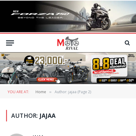
YOU ARE AT:
Home
Author: jajaa (Page 2)
»
AUTHOR:
JAJAA