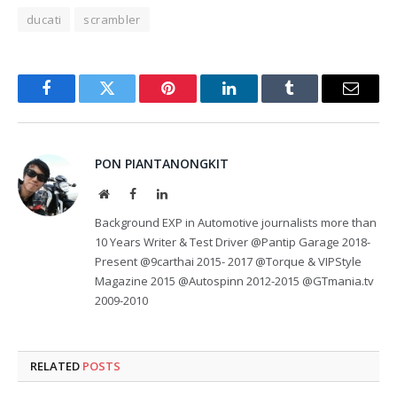
ducati
scrambler
Facebook
Twitter
Pinterest
LinkedIn
Tumblr
Email
PON PIANTANONGKIT
Website
Facebook
LinkedIn
Background EXP in Automotive journalists more than
10 Years Writer & Test Driver @Pantip Garage 2018-
Present @9carthai 2015- 2017 @Torque & VIPStyle
Magazine 2015 @Autospinn 2012-2015 @GTmania.tv
2009-2010
RELATED
POSTS