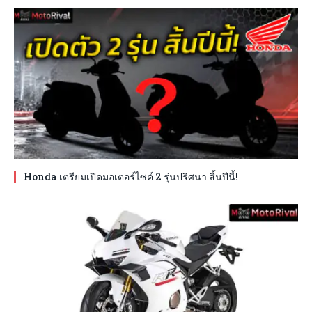
Honda เตรียมเปิดมอเตอร์ไซค์ 2 รุ่นปริศนา สิ้นปีนี้!