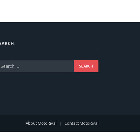
EARCH
About MotoRival
Contact MotoRival