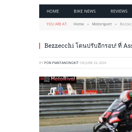
HOME
BIKE NEWS
REVIEWS
YOU ARE AT:
Home
Motorsport
Bezzecc
»
»
Bezzecchi โดนปรับอีกรอบ! ที่ A
BY
PON PIANTANONGKIT
ON
JUNE 26, 2026