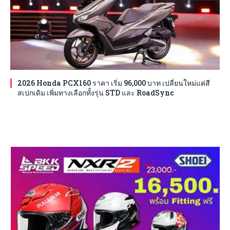
2026 Honda PCX160 ราคา เริ่ม 96,000 บาท เปลี่ยนใหม่แค่สี
สเปกเดิม เพิ่มทางเลือกทั้งรุ่น STD และ RoadSync