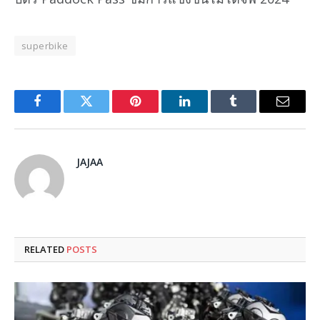
superbike
Facebook
Twitter
Pinterest
LinkedIn
Tumblr
Email
JAJAA
RELATED
POSTS