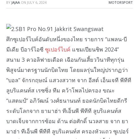
BY
JAJAA
ON
JULY 6, 2024
MOTORSPORT
ศึกซูเปอร์ไบค์อันดับหนึ่งของไทย รายการ “แพลน-บี
มีเดีย บีอาร์ไอซี
ซูเปอร์ไบค์
แชมเปียนชิพ 2024”
สนาม 3 ควอลิฟายเดือด เฉือนกันเสี้ยววินาทีทุกรุ่น
พิสูจน์มาตรฐานนักบิดไทย โดยผลรุ่นใหญ่ปรากฏว่า
“บอล” จักรกฤษณ์ แสวงสวาท จาก อีสต์ เอ็นเจที พีทีที
ลูบริแคนท์ส เรซซิ่ง ทีม คว้าโพลไปครอง ขณะ
“แสตมป์” อภิวัฒน์ วงศ์ธนานนท์ ยอดนักบิดไทยดีกรี
ระดับโลกจาก ยามาฮ่า ทีเอ็นพี พีทีที ลูบริแคนท์ส
บาดเจ็บจากการซ้อม ด้าน ต่อศักดิ์ นวลสาย จาก ยา
มาฮ่า ทีเอ็นพี พีทีที ลูบริแคนท์ส ครองหัวแถว ซูเปอร์