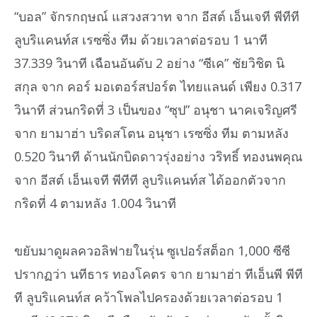
“บอล” จักรกฤษณ์ แสวงสวาท จาก อีสต์ เอ็นเจที พีทีที
ลูบริแคนท์ส เรซซิ่ง ทีม ด้วยเวลาต่อรอบ 1 นาที
37.339 วินาที เฉือนอันดับ 2 อย่าง “ซีเค” ชัยวิชิต นิ
สกุล จาก คอร์ มอเตอร์สปอร์ต ไทยแลนด์ เพียง 0.317
วินาที ส่วนกริดที่ 3 เป็นของ “ซุป” อนุชา นาคเจริญศรี
จาก ยามาฮ่า บริดสโตน อนุชา เรซซิ่ง ทีม ตามหลัง
0.520 วินาที ด้านนักบิดดาวรุ่งอย่าง วริทธิ์ ทองนพคุณ
จาก อีสต์ เอ็นเจที พีทีที ลูบริแคนท์ส ได้ออกตัวจาก
กริดที่ 4 ตามหลัง 1.004 วินาที
ขยับมาดูผลควอลิฟายในรุ่น ซูเปอร์สต็อก 1,000 ซีซี
ปรากฏว่า นทีธาร ทองโคตร จาก ยามาฮ่า ทีเอ็นพี พีที
ที ลูบริแคนท์ส คว้าโพลไปครองด้วยเวลาต่อรอบ 1