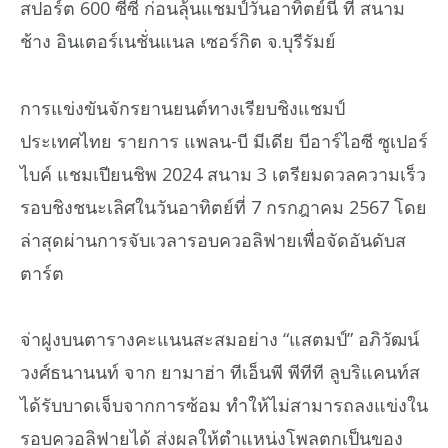
สปอร์ต 600 ซีซี ก่อนลุ้นแชมป์วันอาทิตย์นี้ ที่ สนาม
ช้าง อินเตอร์เนชั่นแนล เซอร์กิต จ.บุรีรัมย์
การแข่งขันจักรยานยนต์ทางเรียบชิงแชมป์
ประเทศไทย รายการ แพลน-บี มีเดีย บีอาร์ไอซี ซูเปอร์
ไบค์ แชมเปียนชิพ 2024 สนาม 3 เตรียมดวลความเร็ว
รอบชิงชนะเลิศในวันอาทิตย์ที่ 7 กรกฎาคม 2567 โดย
ล่าสุดผ่านการจับเวลารอบควอลิฟายเพื่อจัดอันดับส
ตาร์ต
จ่าฝูงบนตารางคะแนนสะสมอย่าง “แสตมป์” อภิวัฒน์
วงศ์ธนานนท์ จาก ยามาฮ่า ทีเอ็นพี พีทีที ลูบริแคนท์ส
ได้รับบาดเจ็บจากการซ้อม ทำให้ไม่สามารถลงแข่งใน
รอบควอลิฟายได้ ส่งผลให้ตำแหน่งโพลตกเป็นของ