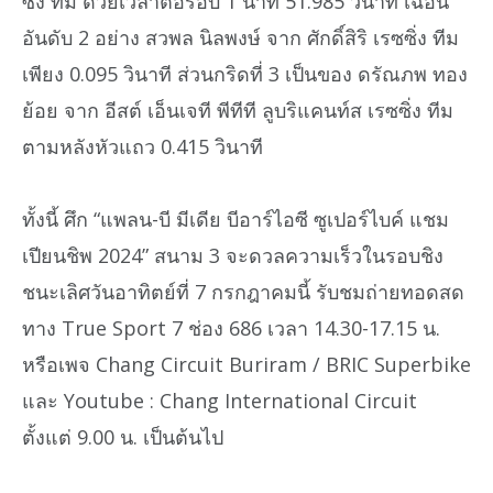
ซิ่ง ทีม ด้วยเวลาต่อรอบ 1 นาที 51.985 วินาที เฉือน
อันดับ 2 อย่าง สวพล นิลพงษ์ จาก ศักดิ์สิริ เรซซิ่ง ทีม
เพียง 0.095 วินาที ส่วนกริดที่ 3 เป็นของ ดรัณภพ ทอง
ย้อย จาก อีสต์ เอ็นเจที พีทีที ลูบริแคนท์ส เรซซิ่ง ทีม
ตามหลังหัวแถว 0.415 วินาที
ทั้งนี้ ศึก “แพลน-บี มีเดีย บีอาร์ไอซี ซูเปอร์ไบค์ แชม
เปียนชิพ 2024” สนาม 3 จะดวลความเร็วในรอบชิง
ชนะเลิศวันอาทิตย์ที่ 7 กรกฎาคมนี้ รับชมถ่ายทอดสด
ทาง True Sport 7 ช่อง 686 เวลา 14.30-17.15 น.
หรือเพจ Chang Circuit Buriram / BRIC Superbike
และ Youtube : Chang International Circuit
ตั้งแต่ 9.00 น. เป็นต้นไป