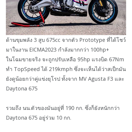
ด้านขุมพลัง 3 สูบ 675cc จากตัว Prototype ที่ได้โชว์
มาในงาน EICMA2023 กำลังมากกว่า 100hp+
ในโฉมขายจริง จะถูกปรับเหลือ 95hp แรงบิด 67Nm
ทำ TopSpeed ได้ 219kmph ซึ่งจะเห็นได้ว่าสเป็กมัน
ยังดูน้อยกว่าคู่แข่งยุโรป ทั้งจาก MV Agusta F3 และ
Daytona 675
รวมถึง นน.ตัวของมันอยู่ที่ 190 กก. ซึ่งก็ยังหนักกว่า
Daytona 675 อยู่ร่วม 10 กก.