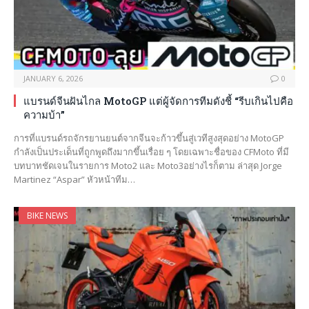
JANUARY 6, 2026
0
แบรนด์จีนฝันไกล MotoGP แต่ผู้จัดการทีมดังชี้ “รีบเกินไปคือ
ความบ้า”
การที่แบรนด์รถจักรยานยนต์จากจีนจะก้าวขึ้นสู่เวทีสูงสุดอย่าง MotoGP
กำลังเป็นประเด็นที่ถูกพูดถึงมากขึ้นเรื่อย ๆ โดยเฉพาะชื่อของ CFMoto ที่มี
บทบาทชัดเจนในรายการ Moto2 และ Moto3อย่างไรก็ตาม ล่าสุด Jorge
Martinez “Aspar” หัวหน้าทีม…
BIKE NEWS