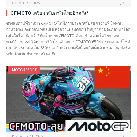
DECEMBER 7, 2025
0
CFMOTO เตรียมกลับมาในไทยอีกครั้ง?
ช่วงสัปดาห์ที่ผ่านมา CFMOTO ได้มีการประกาศรับสมัครงานที่โรงงาน
จังหวัดระยองทั่วอินเทอร์เน็ต หรือว่าแบรนด์ยักษ์ใหญ่จากจีนจะกลับมาโลด
แล่นในไทยอีกครั้ง? ตัวเด็ดของ CFMOTO ที่เคยจำหน่ายในไทย และ
ทางMotorival ได้ทำการรีวิวไปแล้วอย่าง CFMOTO 650NK รถมอเตอร์ไซค์
แนวสปอร์ต-เนคเก็ต 650cc แต่ถ้ากลับมาครั้งนี้ จะจัดเต็มด้วยรถสายสปอร์ต
หรือเพิ่มเติมด้วยรถออโตเมติก?…
MOTORSPORT
NOVEMBER 11, 2025
0