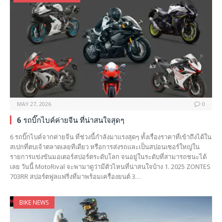
MAY 27, 2026
0
6 รถบิ๊กไบค์ค่ายจีน ที่น่าสนใจสุดๆ
6 รถบิ๊กไบค์จากค่ายจีน ที่ช่วงนี้กำลังมาแรงสุดๆ ทั้งเรื่องราคาที่เข้าถึงได้ใน
สเปกที่ตบเจ้าตลาดเลยทีเดียว หรือการส่งรถและเป็นสปอนเซอร์ใหญ่ใน
รายการแข่งขันมอเตอร์สปอร์ตระดับโลก จนอยู่ในระดับที่สามารถชนะได้
เลย วันนี้ MotoRival จะพามาดูว่ามีตัวไหนที่น่าสนใจบ้าง 1. 2025 ZONTES
703RR สปอร์ตฟูลแฟริ่งที่มาพร้อมเครื่องยนต์ 3…
BIKE NEWS