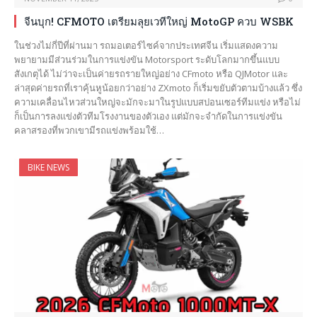
จีนบุก! CFMOTO เตรียมลุยเวทีใหญ่ MotoGP ควบ WSBK
ในช่วงไม่กี่ปีที่ผ่านมา รถมอเตอร์ไซค์จากประเทศจีน เริ่มแสดงความ
พยายามมีส่วนร่วมในการแข่งขัน Motorsport ระดับโลกมากขึ้นแบบ
สังเกตุได้ ไม่ว่าจะเป็นค่ายรถรายใหญ่อย่าง CFmoto หรือ QJMotor และ
ล่าสุดค่ายรถที่เราคุ้นหูน้อยกว่าอย่าง ZXmoto ก็เริ่มขยับตัวตามบ้างแล้ว ซึ่ง
ความเคลื่อนไหวส่วนใหญ่จะมักจะมาในรูปแบบสปอนเซอร์ทีมแข่ง หรือไม่
ก็เป็นการลงแข่งตัวทีมโรงงานของตัวเอง แต่มักจะจำกัดในการแข่งขัน
คลาสรองที่พวกเขามีรถแข่งพร้อมใช้…
BIKE NEWS