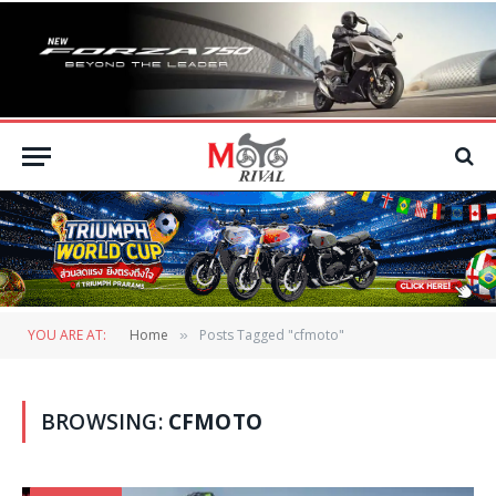
YOU ARE AT:
Home
Posts Tagged "cfmoto"
»
BROWSING:
CFMOTO